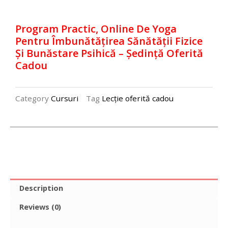
online
de
Program Practic, Online De Yoga
yoga
Pentru Îmbunătățirea Sănătății Fizice
pentru
Și Bunăstare Psihică – Ședință Oferită
îmbunătățirea
Cadou
sănătății
fizice
și
Category
Cursuri
Tag
Lecție oferită cadou
bunăstare
psihică
-
ședință
oferită
cadou
Description
quantity
Reviews (0)