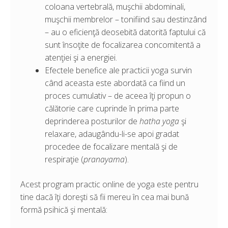
coloana vertebrală, muşchii abdominali,
muşchii membrelor – tonifiind sau destinzând
– au o eficienţă deosebită datorită faptului că
sunt însoţite de focalizarea concomitentă a
atenţiei şi a energiei.
Efectele benefice ale practicii yoga survin
când aceasta este abordată ca fiind un
proces cumulativ – de aceea îţi propun o
călătorie care cuprinde în prima parte
deprinderea posturilor de
hatha
yoga
şi
relaxare, adaugându-li-se apoi gradat
procedee de focalizare mentală şi de
respiraţie (
pranayama
).
Acest program practic online de yoga este pentru
tine dacă îţi doreşti să fii mereu în cea mai bună
formă psihică şi mentală: