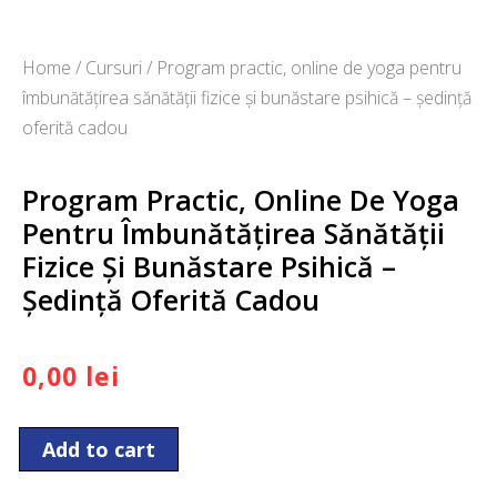
Home
/
Cursuri
/ Program practic, online de yoga pentru
îmbunătățirea sănătății fizice și bunăstare psihică – ședință
oferită cadou
Program Practic, Online De Yoga
Pentru Îmbunătățirea Sănătății
Fizice Și Bunăstare Psihică –
Ședință Oferită Cadou
0,00
lei
Program
Add to cart
practic,