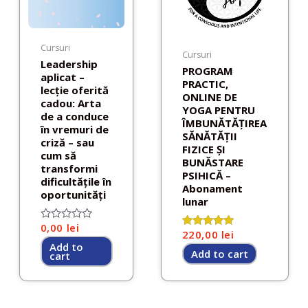
Cursuri
Cursuri
Leadership
PROGRAM
aplicat –
PRACTIC,
lecție oferită
ONLINE DE
cadou: Arta
YOGA PENTRU
de a conduce
ÎMBUNĂTĂȚIREA
în vremuri de
SĂNĂTĂȚII
criză – sau
FIZICE ȘI
cum să
BUNĂSTARE
transformi
PSIHICĂ –
dificultățile în
Abonament
oportunități
lunar
0,00
lei
Rated
220,00
lei
Rated
0
5.00
Add to
out
Add to cart
cart
out of 5
of
5