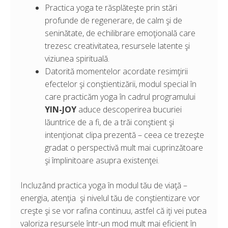
Practica yoga te răsplăteşte prin stări
profunde de regenerare, de calm şi de
seninătate, de echilibrare emoţională care
trezesc creativitatea, resursele latente şi
viziunea spirituală.
Datorită momentelor acordate resimţirii
efectelor şi conştientizării, modul special în
care practicăm yoga în cadrul programului
YIN-JOY
aduce descoperirea bucuriei
lăuntrice de a fi, de a trăi conştient şi
intenţionat clipa prezentă – ceea ce trezeşte
gradat o perspectivă mult mai cuprinzătoare
şi împlinitoare asupra existenţei.
Incluzând practica yoga în modul tău de viaţă –
energia, atenţia şi nivelul tău de conştientizare vor
creşte şi se vor rafina continuu, astfel că iţi vei putea
valoriza resursele într-un mod mult mai eficient în