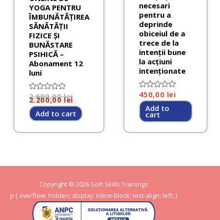
necesari
YOGA PENTRU
pentru a
ÎMBUNĂTĂȚIREA
deprinde
SĂNĂTĂȚII
obiceiul de a
FIZICE ȘI
trece de la
BUNĂSTARE
intenții bune
PSIHICĂ –
la acțiuni
Abonament 12
intenționate
luni
450,00
lei
Rated
2.600,00
lei
Rated
2.200,00
lei
0
0
Add to
out
out
Add to cart
cart
of
of
5
5
Copyright © 2026
Soft Skills Trainings
p { overflow: hidden; display: inline-block; text-align: left; }