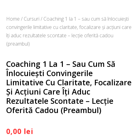
Home
/
Cursuri
/ Coaching 1 la 1 – sau cum să înlocuiești
convingerile limitative cu claritate, focalizare și acțiuni care
îți aduc rezultatele scontate – lecție oferită cadou
(preambul)
Coaching 1 La 1 – Sau Cum Să
Înlocuiești Convingerile
Limitative Cu Claritate, Focalizare
Și Acțiuni Care Îți Aduc
Rezultatele Scontate – Lecție
Oferită Cadou (preambul)
0,00
lei