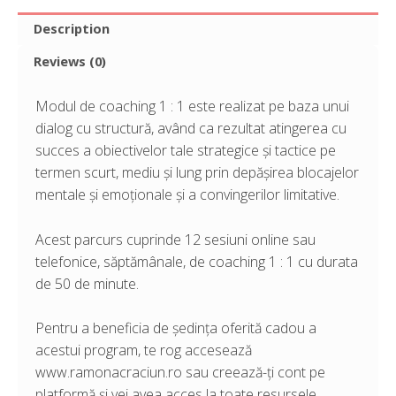
care
Description
îți
Reviews (0)
aduc
rezultatele
Modul de coaching 1 : 1 este realizat pe baza unui
scontate
dialog cu structură, având ca rezultat atingerea cu
-
succes a obiectivelor tale strategice și tactice pe
lecție
termen scurt, mediu și lung prin depășirea blocajelor
oferită
mentale și emoționale și a convingerilor limitative.
cadou
(preambul)
Acest parcurs cuprinde 12 sesiuni online sau
quantity
telefonice, săptămânale, de coaching 1 : 1 cu durata
de 50 de minute.
Pentru a beneficia de ședința oferită cadou a
acestui program, te rog accesează
www.ramonacraciun.ro sau creează-ți cont pe
platformă și vei avea acces la toate resursele