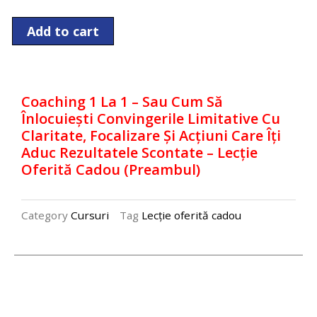
Coaching
Add to cart
1
la
1
Coaching 1 La 1 – Sau Cum Să
-
Înlocuiești Convingerile Limitative Cu
sau
Claritate, Focalizare Și Acțiuni Care Îți
cum
Aduc Rezultatele Scontate – Lecție
să
Oferită Cadou (preambul)
înlocuiești
convingerile
Category
Cursuri
Tag
Lecție oferită cadou
limitative
cu
claritate,
focalizare
și
acțiuni