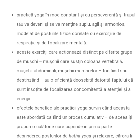
practică yoga în mod constant şi cu perseverenţă şi trupul
tău va deveni şi se va menţine suplu, agil şi armonios,
modelat de posturile fizice corelate cu exerciţiile de
respiraţie şi de focalizare mentală.
aceste exerciţii care actionează distinct pe diferite grupe
de muşchi – muşchii care susţin coloana vertebrală,
muşchii abdominali, muşchii membrelor – tonifiind sau
destinzând – au o eficienţă deosebită datorită faptului că
sunt însoţite de focalizarea concomitentă a atenţiei şi a
energiei.
efectele benefice ale practicii yoga survin când aceasta
este abordată ca fiind un proces cumulativ – de aceea îţi
propun o călătorie care cuprinde în prima parte
deprinderea posturilor de
hatha
yoga
şi relaxare, cărora li