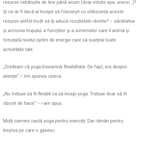
resurse nebănuite de tine până acum (doar intuite așa, uneori…)?
Și ce-ar fi dacă ai începe să folosești cu chibzuință aceste
resurse astfel încât să îți aducă rezultatele râvnite? – sănătatea
și armonia trupului, a funcțiilor și a sistemelor care îl animă și
totodată nivelul optim de energie care să susțină toate
activitățile tale.
„Credeam că yoga înseamnă flexibilitate. De fapt, era despre
atenție” – îmi spunea cineva.
„Nu trebuie să fii flexibil ca să începi yoga. Trebuie doar să fii
obosit de haos” – i-am spus.
Mulți oameni caută yoga pentru exerciții. Dar rămân pentru
liniștea pe care o găsesc.