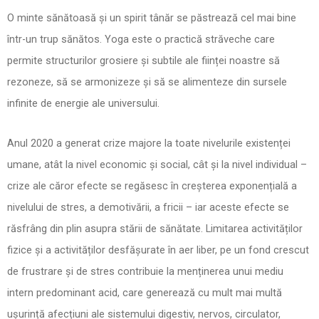
O minte sănătoasă și un spirit tânăr se păstrează cel mai bine
într-un trup sănătos. Yoga este o practică străveche care
permite structurilor grosiere și subtile ale ființei noastre să
rezoneze, să se armonizeze și să se alimenteze din sursele
infinite de energie ale universului.
Anul 2020 a generat crize majore la toate nivelurile existenței
umane, atât la nivel economic și social, cât și la nivel individual –
crize ale căror efecte se regăsesc în creșterea exponențială a
nivelului de stres, a demotivării, a fricii – iar aceste efecte se
răsfrâng din plin asupra stării de sănătate. Limitarea activităților
fizice și a activităților desfășurate în aer liber, pe un fond crescut
de frustrare și de stres contribuie la menținerea unui mediu
intern predominant acid, care generează cu mult mai multă
ușurință afecțiuni ale sistemului digestiv, nervos, circulator,