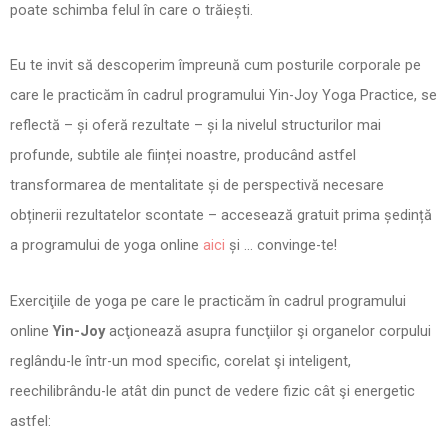
poate schimba felul în care o trăiești.
Eu te invit să descoperim împreună cum posturile corporale pe
care le practicăm în cadrul programului Yin-Joy Yoga Practice, se
reflectă – și oferă rezultate – și la nivelul structurilor mai
profunde, subtile ale ființei noastre, producând astfel
transformarea de mentalitate și de perspectivă necesare
obținerii rezultatelor scontate – accesează gratuit prima ședință
a programului de yoga online
aici
și … convinge-te!
Exerciţiile de yoga pe care le practicăm în cadrul programului
online
Yin-Joy
acţionează asupra funcţiilor şi organelor corpului
reglându-le într-un mod specific, corelat şi inteligent,
reechilibrându-le atât din punct de vedere fizic cât şi energetic
astfel: