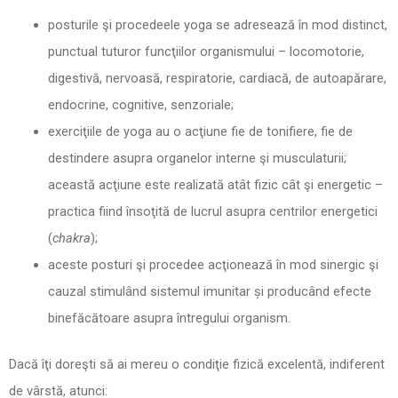
posturile şi procedeele yoga se adresează în mod distinct,
punctual tuturor funcţiilor organismului – locomotorie,
digestivă, nervoasă, respiratorie, cardiacă, de autoapărare,
endocrine, cognitive, senzoriale;
exerciţiile de yoga au o acţiune fie de tonifiere, fie de
destindere asupra organelor interne şi musculaturii;
această acţiune este realizată atât fizic cât şi energetic –
practica fiind însoţită de lucrul asupra centrilor energetici
(
chakra
);
aceste posturi şi procedee acţionează în mod sinergic şi
cauzal stimulând sistemul imunitar și producând efecte
binefăcătoare asupra întregului organism.
Dacă îţi doreşti să ai mereu o condiţie fizică excelentă, indiferent
de vârstă, atunci: