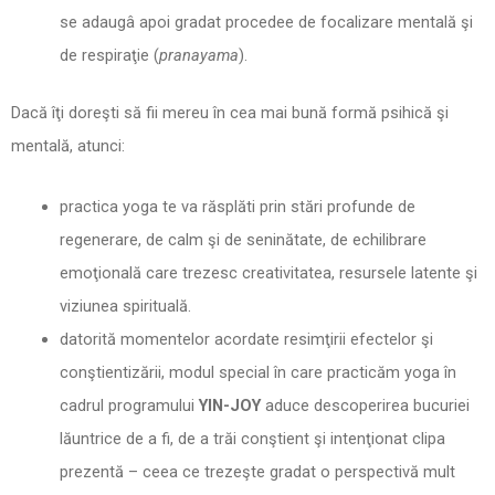
se adaugâ apoi gradat procedee de focalizare mentală şi
de respiraţie (
pranayama
).
Dacă îţi doreşti să fii mereu în cea mai bună formă psihică şi
mentală, atunci:
practica yoga te va răsplăti prin stări profunde de
regenerare, de calm şi de seninătate, de echilibrare
emoţională care trezesc creativitatea, resursele latente şi
viziunea spirituală.
datorită momentelor acordate resimţirii efectelor şi
conştientizării, modul special în care practicăm yoga în
cadrul programului
YIN-JOY
aduce descoperirea bucuriei
lăuntrice de a fi, de a trăi conştient şi intenţionat clipa
prezentă – ceea ce trezeşte gradat o perspectivă mult