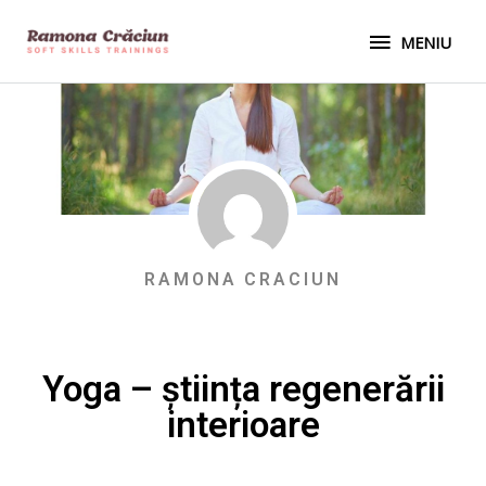
Skip
MENIU
to
MENIU
content
RAMONA CRACIUN
Yoga – știința regenerării
interioare