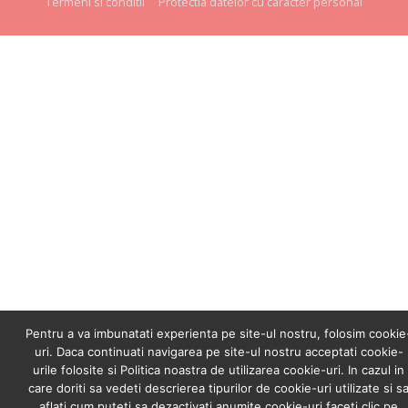
Termeni si conditii
Protectia datelor cu caracter personal
Pentru a va imbunatati experienta pe site-ul nostru, folosim cookie
uri. Daca continuati navigarea pe site-ul nostru acceptati cookie-
urile folosite si Politica noastra de utilizarea cookie-uri. In cazul in
care doriti sa vedeti descrierea tipurilor de cookie-uri utilizate si s
aflati cum puteti sa dezactivati anumite cookie-uri faceti clic pe