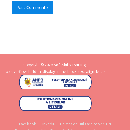
Copyright © 2026
Soft Skills Trainings
p { overflow: hidden; display: inline-block; text-align: left; }
Facebook
LinkedIN
Politica de utilizare cookie-uri