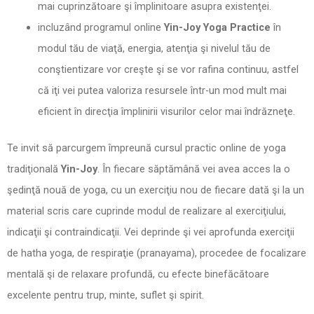
mai cuprinzătoare şi împlinitoare asupra existenţei.
incluzând programul online
Yin-Joy Yoga Practice
în
modul tău de viaţă, energia, atenţia şi nivelul tău de
conştientizare vor creşte şi se vor rafina continuu, astfel
că iţi vei putea valoriza resursele într-un mod mult mai
eficient în direcţia împlinirii visurilor celor mai îndrăzneţe.
Te invit să parcurgem împreună cursul practic online de yoga
tradiţională
Yin-Joy
. În fiecare săptămână vei avea acces la o
şedinţă nouă de yoga, cu un exerciţiu nou de fiecare dată şi la un
material scris care cuprinde modul de realizare al exerciţiului,
indicaţii şi contraindicaţii. Vei deprinde şi vei aprofunda exerciţii
de hatha yoga, de respiraţie (pranayama), procedee de focalizare
mentală şi de relaxare profundă, cu efecte binefăcătoare
excelente pentru trup, minte, suflet şi spirit.