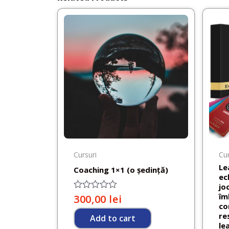
Cursuri
Cur
Le
Coaching 1×1 (o ședință)
ec
jo
îm
Rated
300,00
lei
0
co
out
re
Add to cart
of
le
5