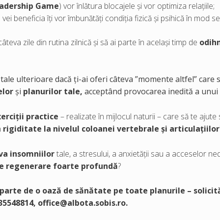
adership Game
) vor înlătura blocajele și vor optimiza relațiile;
vei beneficia îți vor îmbunătăți condiția fizică și psihică în mod se
âteva zile din rutina zilnică și să ai parte în același timp de
odihn
tale ulterioare dacă ți-ai oferi câteva ”momente altfel” care 
elor
și
planurilor tale,
acceptând provocarea inedită a unui
erciții practice
– realizate în mijlocul naturii – care să te aju
n
rigiditate la nivelul coloanei vertebrale și articulațiilor
va insomniilor
tale, a stresului, a anxietății sau a acceselor ne
 de regenerare foarte profundă
?
a parte de o oază de sănătate pe toate planurile – solicit
735548814,
office@albota.sobis.ro
.