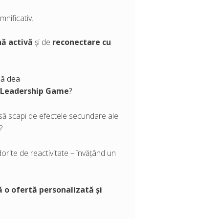
mnificativ.
ă activă
și de
reconectare cu
să dea
Leadership Game
?
te să scapi de efectele secundare ale
?
dorite de reactivitate – învățând un
ă o ofertă personalizată și