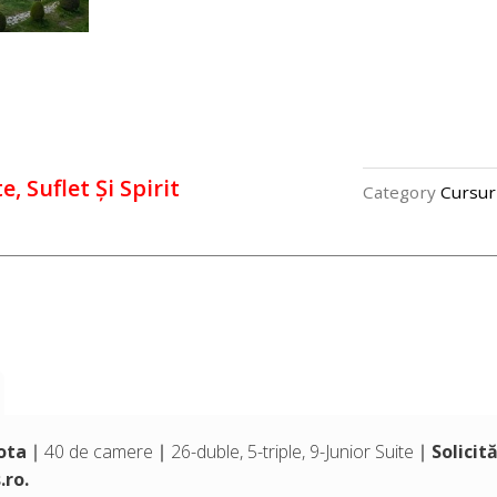
 Suflet Și Spirit
Category
Cursur
ota
∣ 40 de camere ∣ 26-duble, 5-triple, 9-Junior Suite ∣
Solicit
.ro
.