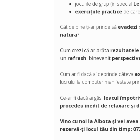
jocurile de grup (în special
Le
exercițiile practice
de care 
Cât de bine ți-ar prinde să
evadezi
c
natura
?
Cum crezi că ar arăta
rezultatele
un
refresh
binevenit
perspectiv
Cum ar fi dacă ai deprinde câteva
ex
lucrului la computer manifestate pri
Ce-ar fi dacă ai găsi
leacul împotri
procedeu inedit de relaxare și
Vino cu noi la Albota și vei ave
rezervă-ți locul tău din timp: 0