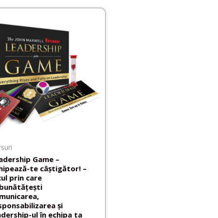
suri
adership Game –
hipează-te câștigător! –
cul prin care
bunătățești
municarea,
sponsabilizarea și
adership-ul în echipa ta