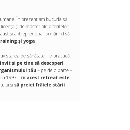
or umane. În prezent am bucuria să
icență și de master ale diferitelor
ratist și antreprenorial, urmărind să
training și yoga
.
tiv starea de sănătate – o practică
 invit și pe tine să descoperi
organismului tău
– pe de o parte –
 din 1997 –
în acest retreat
este
tului și
să preiei frâiele stării