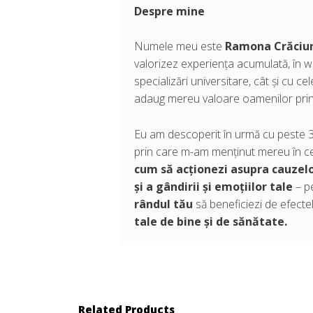
Despre mine
Numele meu este
Ramona Crăciu
valorizez experiența acumulată, în wo
specializări universitare, cât și cu c
adaug mereu valoare oamenilor prin
Eu am descoperit în urmă cu peste 30
prin care m-am menținut mereu în cea
cum să acționezi asupra cauzel
și a gândirii și emoțiilor tale
– pe
rândul tău
să beneficiezi de efectel
tale de bine și de sănătate.
Related Products