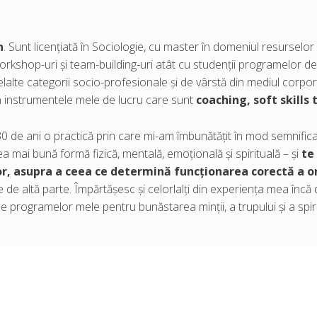
n
. Sunt licențiată în Sociologie, cu master în domeniul resursel
rkshop-uri și team-building-uri atât cu studenții programelor de l
elelalte categorii socio-profesionale și de vârstă din mediul corpo
 instrumentele mele de lucru care sunt
coaching, soft skills 
 de ani o practică prin care mi-am îmbunătățit în mod semnifica
 mai bună formă fizică, mentală, emoțională și spirituală – și
te
or, asupra a ceea ce determină funcționarea corectă a 
 de altă parte. Împărtășesc și celorlalți din experiența mea încă
e programelor mele pentru bunăstarea minții, a trupului și a spiri