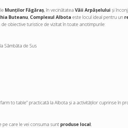
ele
Munților Făgăraș
, în vecinătatea
Văii Arpășelului
și încon
hia Buteanu
,
Complexul Albota
este locul ideal pentru un
r
 de obiective turistice de vizitat în toate anotimpurile:
la Sâmbăta de Sus
farm to table” practicată la Albota și a activităților cuprinse în 
ile pe care le vei consuma sunt
produse local
;