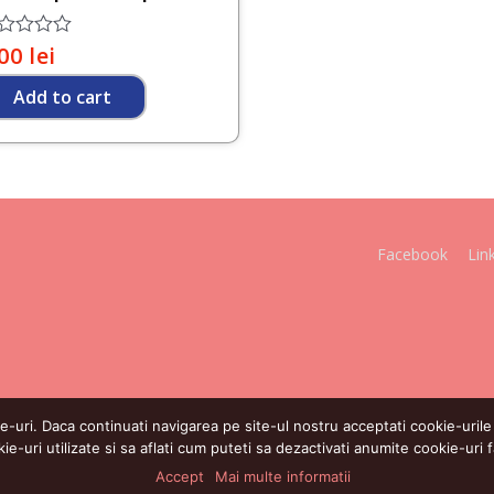
ted
,00
lei
Add to cart
Facebook
Lin
uri. Daca continuati navigarea pe site-ul nostru acceptati cookie-urile fo
kie-uri utilizate si sa aflati cum puteti sa dezactivati anumite cookie-uri f
Accept
Mai multe informatii