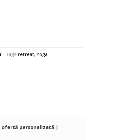
i
Tags
retreat
,
Yoga
ă ofertă personalizată ∣