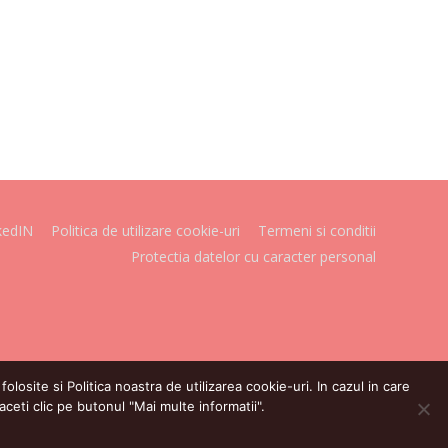
kedIN
Politica de utilizare cookie-uri
Termeni si conditii
Protectia datelor cu caracter personal
losite si Politica noastra de utilizarea cookie-uri. In cazul in care
aceti clic pe butonul "Mai multe informatii".