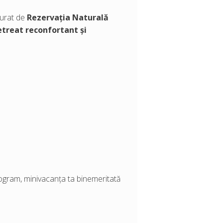
jurat de
Rezervația Naturală
etreat reconfortant și
program, minivacanța ta binemeritată