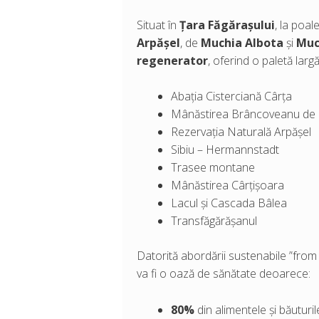
Situat în
Țara Făgărașului
, la poal
Arpășel
, de
Muchia Albota
și
Muc
regenerator
, oferind o paletă largă
Abația Cisterciană Cârța
Mânăstirea Brâncoveanu de 
Rezervația Naturală Arpășel
Sibiu – Hermannstadt
Trasee montane
Mânăstirea Cârțișoara
Lacul și Cascada Bâlea
Transfăgărășanul
Datorită abordării sustenabile ”from 
va fi o oază de sănătate deoarece:
80%
din alimentele și băutur