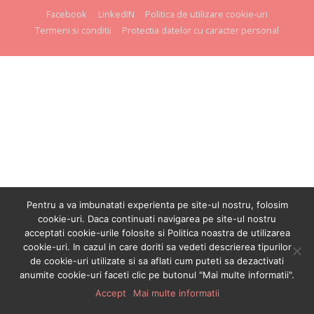
Facebook
LinkedIN
Politica de utilizare cookie-uri
Termeni si conditii
Protectia datelor cu caracter personal
Pentru a va imbunatati experienta pe site-ul nostru, folosim
cookie-uri. Daca continuati navigarea pe site-ul nostru
acceptati cookie-urile folosite si Politica noastra de utilizarea
cookie-uri. In cazul in care doriti sa vedeti descrierea tipurilor
de cookie-uri utilizate si sa aflati cum puteti sa dezactivati
anumite cookie-uri faceti clic pe butonul "Mai multe informatii".
Accept
Mai multe informatii